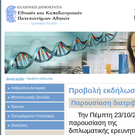
Αρχική σελίδα
» Προβολή εκδήλωσης
Ανθρώπινο Δυναμικό
Προβολή εκδήλωσ
Μεταπτυχιακές Σπουδές
Παρουσίαση διατρι
Έρευνα
Την Πέμπτη 23/10/
Προγράμματα-Υποτροφίες
παρουσίαση της
Διακρίσεις
διπλωματικής ερευνητ